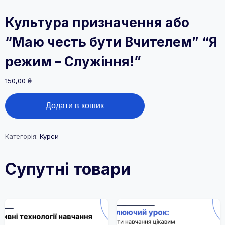
Культура призначення або
“Маю честь бути Вчителем” “Я
режим – Служіння!”
150,00
₴
Культура
Додати в кошик
призначення
або
“Маю
честь
Категорія:
Курси
бути
Вчителем”
Супутні товари
“Я
режим
–
Служіння!”
кількість