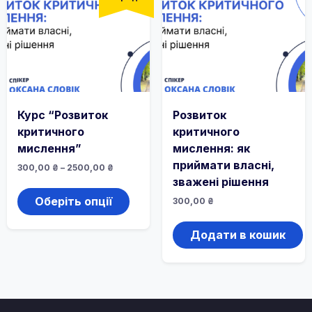
Курс “Розвиток
Розвиток
критичного
критичного
мислення”
мислення: як
приймати власні,
Діапазон
300,00
₴
–
2500,00
₴
цін:
зважені рішення
Цей
від
товар
300,00 ₴
Оберіть опції
300,00
₴
до
має
2500,00 ₴
кілька
Додати в кошик
варіантів.
Параметри
можна
вибрати
на
сторінці