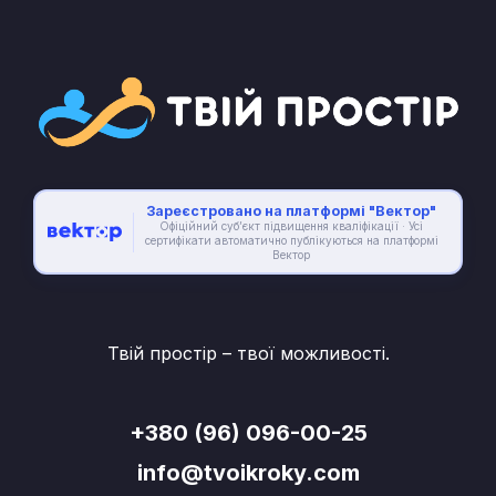
товару
Зареєстровано на платформі "Вектор"
Офіційний суб’єкт підвищення кваліфікації · Усі
сертифікати автоматично публікуються на платформі
Вектор
Твій простір – твої можливості.
+380 (96) 096-00-25
info@tvoikroky.com