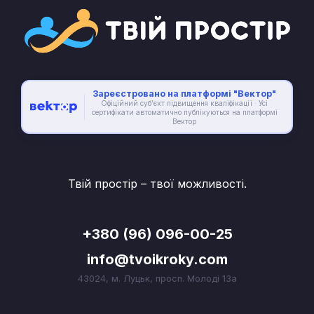
Зареєстровано на платформі "Вектор"
Офіційний суб’єкт підвищення кваліфікації · Усі
сертифікати автоматично публікуються на платформі
Вектор
Твій простір – твої можливості.
+380 (96) 096-00-25
info@tvoikroky.com
43024, м. Луцьк, просп. Молоді 13а