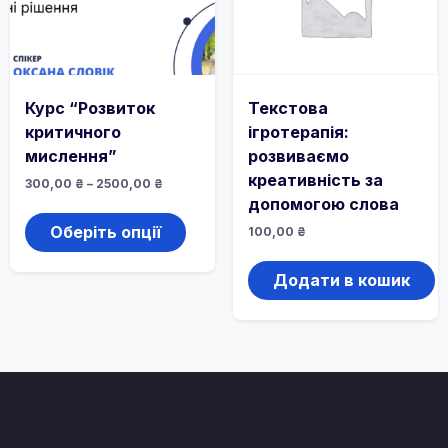
Курс “Розвиток
Текстова
критичного
ігротерапія:
мислення”
розвиваємо
креативність за
Діапазон
300,00
₴
–
2500,00
₴
цін:
допомогою слова
Цей
від
товар
300,00 ₴
Оберіть опції
100,00
₴
до
має
2500,00 ₴
кілька
Додати в кошик
варіантів.
Параметри
можна
вибрати
на
сторінці
товару