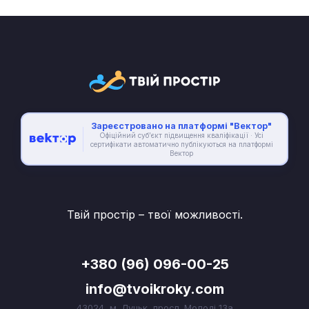
Зареєстровано на платформі "Вектор"
Офіційний суб’єкт підвищення кваліфікації · Усі
сертифікати автоматично публікуються на платформі
Вектор
Твій простір – твої можливості.
+380 (96) 096-00-25
info@tvoikroky.com
43024, м. Луцьк, просп. Молоді 13а