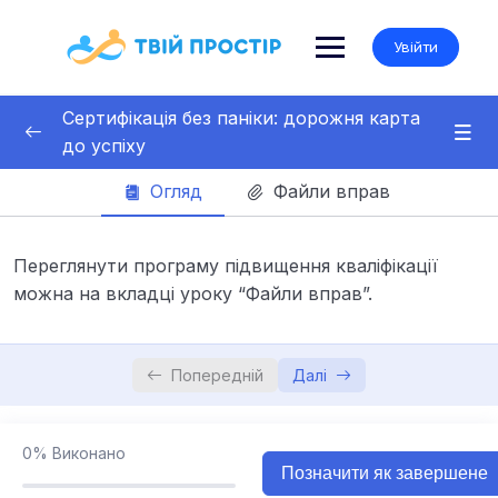
Skip
to
Увійти
content
Сертифікація без паніки: дорожня карта
до успіху
Вебінар 25 січня 2025 р.
0/3
Огляд
Файли вправ
Програма підвищення кваліфікації
Переглянути програму підвищення кваліфікації
можна на вкладці уроку “Файли вправ”.
Запис вебінару 25 січня 2025 р.
04:04:39
Матеріали вебінару та додаткова
інформація
Попередній
Далі
Сертифікат підвищення кваліфікації
0/1
0%
Виконано
Позначити як завершене