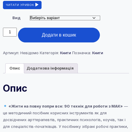
від
ЧИТАТИ УРИВОК
390,00 ₴
до
Вид
410,00 ₴
Книга
Додати в кошик
"Жити
на
повну
попри
Артикул:
Невідомо
Категорія:
Книги
Позначка:
Книги
все"
кількість
Опис
Додаткова інформація
Опис
«Жити на повну попри все: 90 технік для роботи з МАК»
—
це методичний посібник корисних інструментів як для
досвідчених арттерапевтів, практичних психологів, коучів, так і
для спеціалістів-початківців. У посібнику зібрані робочі практики,