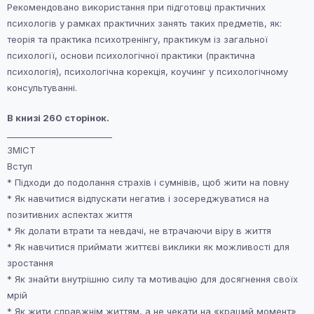
Рекомендовано використання при підготовці практичних
психологів у рамках практичних занять таких предметів, як:
теорія та практика психотренінгу, практикум із загальної
психології, основи психологічної практики (практична
психологія), психологічна корекція, коучинг у психологічному
консультуванні.
В книзі 260 сторінок.
_________________________
ЗМІСТ
Вступ
* Підходи до подолання страхів і сумнівів, щоб жити на повну
* Як навчитися відпускати негатив і зосереджуватися на
позитивних аспектах життя
* Як долати втрати та невдачі, не втрачаючи віру в життя
* Як навчитися приймати життєві виклики як можливості для
зростання
* Як знайти внутрішню силу та мотивацію для досягнення своїх
мрій
* Як жити справжнім життям, а не чекати на «кращий момент»