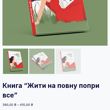
Книга “Жити на повну попри
все”
Діапазон
390,00
₴
–
410,00
₴
цін: