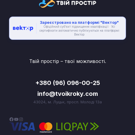
Зареєстровано на платформі "Вектор"
Офіційний суб’єкт підвищення кваліфікації · Усі
сертифікати автоматично публікуються на платформі
Вектор
Твій простір – твої можливості.
+380 (96) 096-00-25
info@tvoikroky.com
43024, м. Луцьк, просп. Молоді 13а
F
Y
I
a
o
n