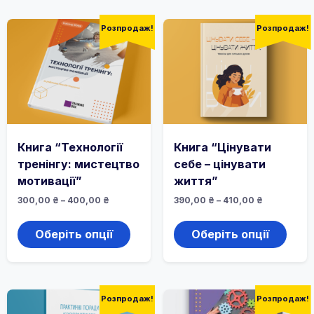
Розпродаж!
Розпродаж!
Книга “Технології
Книга “Цінувати
тренінгу: мистецтво
себе – цінувати
мотивації”
життя”
Діапазон
Діапазон
300,00
₴
–
400,00
₴
390,00
₴
–
410,00
₴
цін:
цін:
Цей
Цей
від
від
товар
товар
300,00 ₴
390,00 ₴
Оберіть опції
Оберіть опції
до
має
до
має
400,00 ₴
410,00 ₴
кілька
кілька
варіантів.
варіан
Параметри
Пара
можна
можн
Розпродаж!
Розпродаж!
вибрати
вибра