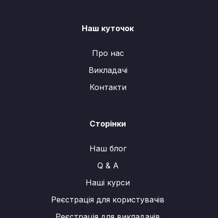
c
u
s
e
T
t
Наш куточок
b
u
a
o
b
g
Про нас
o
e
r
Викладачі
k
a
m
Контакти
Сторінки
Наш блог
Q & A
Наші курси
Реєстрація для користувачів
Реєстрація для викладачів