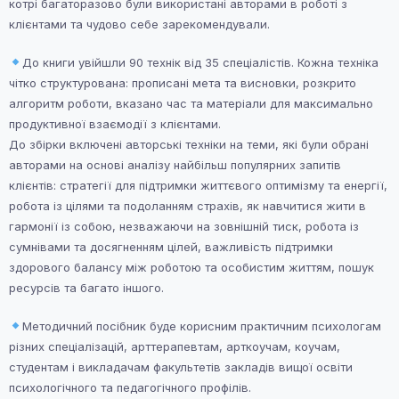
котрі багаторазово були використані авторами в роботі з
клієнтами та чудово себе зарекомендували.
До книги увійшли 90 технік від 35 спеціалістів. Кожна техніка
чітко структурована: прописані мета та висновки, розкрито
алгоритм роботи, вказано час та матеріали для максимально
продуктивної взаємодії з клієнтами.
До збірки включені авторські техніки на теми, які були обрані
авторами на основі аналізу найбільш популярних запитів
клієнтів: стратегії для підтримки життєвого оптимізму та енергії,
робота із цілями та подоланням страхів, як навчитися жити в
гармонії із собою, незважаючи на зовнішній тиск, робота із
сумнівами та досягненням цілей, важливість підтримки
здорового балансу між роботою та особистим життям, пошук
ресурсів та багато іншого.
Методичний посібник буде корисним практичним психологам
різних спеціалізацій, арттерапевтам, арткоучам, коучам,
студентам і викладачам факультетів закладів вищої освіти
психологічного та педагогічного профілів.