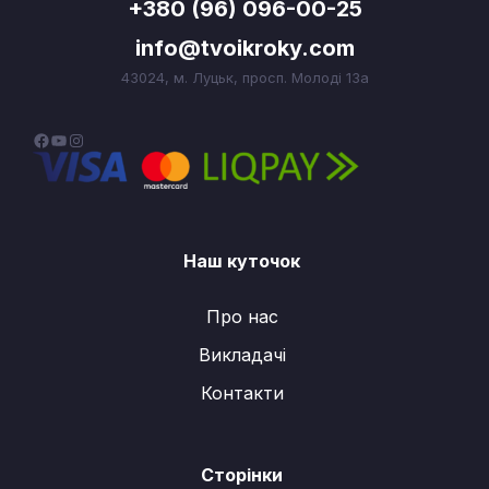
+380 (96) 096-00-25
info@tvoikroky.com
43024, м. Луцьк, просп. Молоді 13а
F
Y
I
a
o
n
c
u
s
e
T
t
Наш куточок
b
u
a
o
b
g
Про нас
o
e
r
Викладачі
k
a
m
Контакти
Сторінки