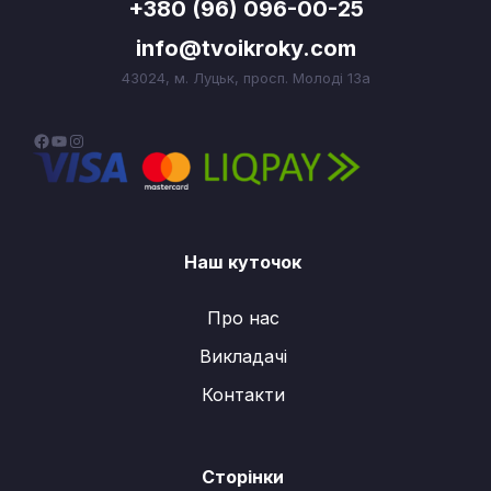
+380 (96) 096-00-25
info@tvoikroky.com
43024, м. Луцьк, просп. Молоді 13а
F
Y
I
a
o
n
c
u
s
e
T
t
Наш куточок
b
u
a
o
b
g
Про нас
o
e
r
Викладачі
k
a
m
Контакти
Сторінки