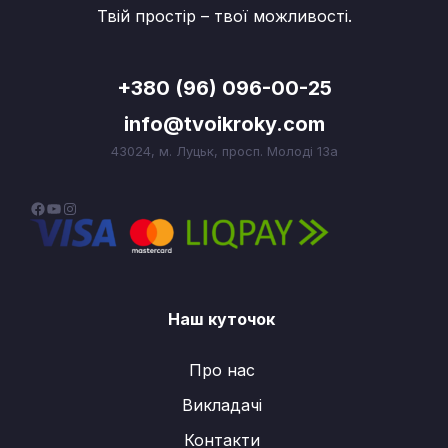
Твій простір – твої можливості.
+380 (96) 096-00-25
info@tvoikroky.com
43024, м. Луцьк, просп. Молоді 13а
F
Y
I
a
o
n
c
u
s
e
T
t
Наш куточок
b
u
a
o
b
g
Про нас
o
e
r
Викладачі
k
a
m
Контакти