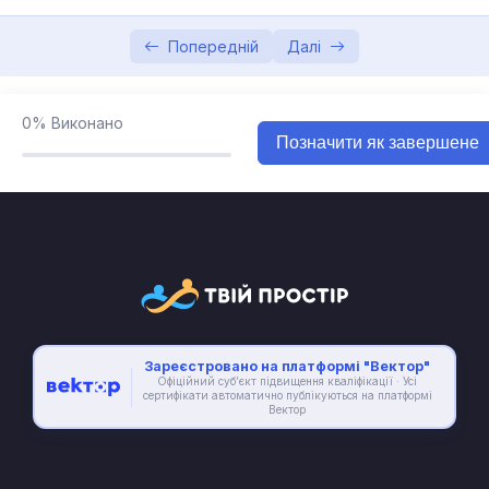
Попередній
Далі
0%
Виконано
Позначити як завершене
Зареєстровано на платформі "Вектор"
Офіційний суб’єкт підвищення кваліфікації · Усі
сертифікати автоматично публікуються на платформі
Вектор