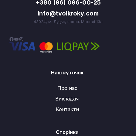
+380 (96) 096-00-25
info@tvoikroky.com
43024, м. Луцьк, просп. Молоді 13а
F
Y
I
a
o
n
c
u
s
e
T
t
Наш куточок
b
u
a
o
b
g
Про нас
o
e
r
Викладачі
k
a
m
Контакти
Сторінки