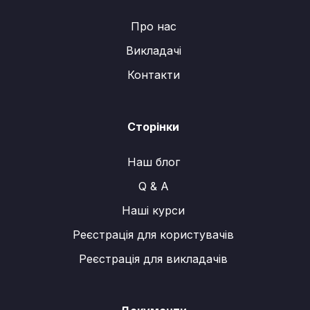
o
b
g
Про нас
o
e
r
Викладачі
k
a
m
Контакти
Сторінки
Наш блог
Q & A
Наші курси
Реєстрація для користувачів
Реєстрація для викладачів