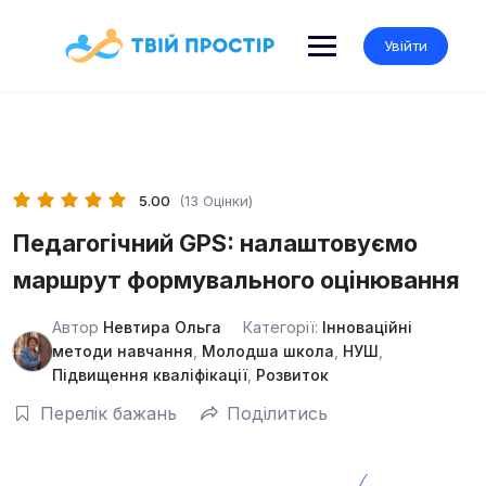
Skip
to
Увійти
content
5.00
(13 Оцінки)
Педагогічний GPS: налаштовуємо
маршрут формувального оцінювання
Автор
Невтира Ольга
Категорії:
Інноваційні
методи навчання
,
Молодша школа
,
НУШ
,
Підвищення кваліфікації
,
Розвиток
Перелік бажань
Поділитись