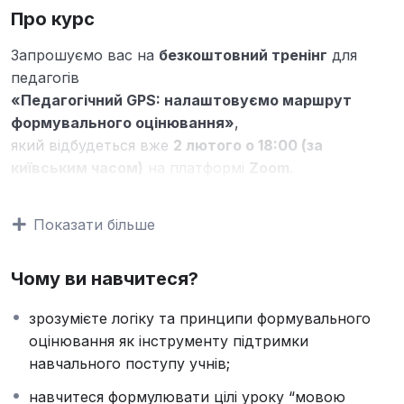
Про курс
Запрошуємо вас на
безкоштовний тренінг
для
педагогів
«Педагогічний GPS: налаштовуємо маршрут
формувального оцінювання»
,
який відбудеться вже
2 лютого о 18:00 (за
київським часом)
на платформі
Zoom
.
Цей тренінг присвячений тому, як зробити
оцінювання не контролем, а
інструментом
Показати більше
підтримки навчального поступу учнів
. Ви
дізнаєтеся, як будувати урок так, щоб учні
Чому ви навчитеся?
розуміли, куди вони рухаються, що вже вміють і
що потрібно зробити далі.
зрозумієте логіку та принципи формувального
Під час тренінгу ви дізнаєтеся, як:
оцінювання як інструменту підтримки
формулювати
цілі уроку мовою учнів
;
навчального поступу учнів;
використовувати формувальне оцінювання для
щоденної підтримки навчання;
навчитеся формулювати цілі уроку “мовою