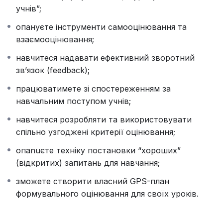
застосовувати
самооцінювання та
учнів”;
взаємооцінювання
;
опануєте інструменти самооцінювання та
надавати ефективний
зворотний зв’язок
взаємооцінювання;
(feedback)
;
спостерігати й фіксувати
навчальний поступ
навчитеся надавати ефективний зворотний
учнів
;
зв’язок (feedback);
розробляти та використовувати
спільні
працюватимете зі спостереженням за
критерії оцінювання
;
навчальним поступом учнів;
ставити запитання, що реально
підтримують
навчання
, а не лише перевіряють;
навчитеся розробляти та використовувати
створити власний
GPS-план формувального
спільно узгоджені критерії оцінювання;
оцінювання
для своїх уроків.
опanuєте техніку постановки “хороших”
Участь у тренінгу — безкоштовна (за
(відкритих) запитань для навчання;
попередньою реєстрацією).
За
100 грн
ви можете отримати
сертифікат про
зможете створити власний GPS-план
підвищення кваліфікації (3 години)
формувального оцінювання для своїх уроків.
та
доступ до запису тренінгу, презентацій і всіх
додаткових матеріалів спікерки
.