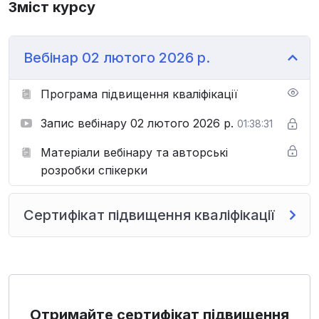
Зміст курсу
Формувальне оцінювання — це не про бали, а про
маршрут розвитку. Запрошуємо навчитися
прокладати його впевнено та професійно
Вебінар 02 лютого 2026 р.
Програма підвищення кваліфікації
Запис вебінару 02 лютого 2026 р.
01:38:31
Матеріали вебінару та авторські
розробки спікерки
Сертифікат підвищення кваліфікації
Отримайте сертифікат підвищення