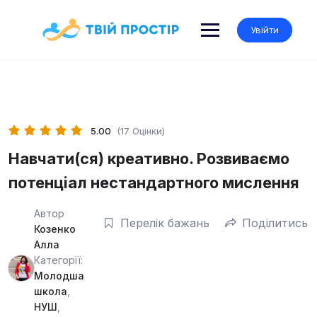
Skip
to
Увійти
content
5.00
(17 Оцінки)
Навчати(ся) креативно. Розвиваємо
потенціал нестандартного мислення
Автор
Перелік бажань
Поділитись
Козенко
Алла
Категорії:
Молодша
школа
,
НУШ
,