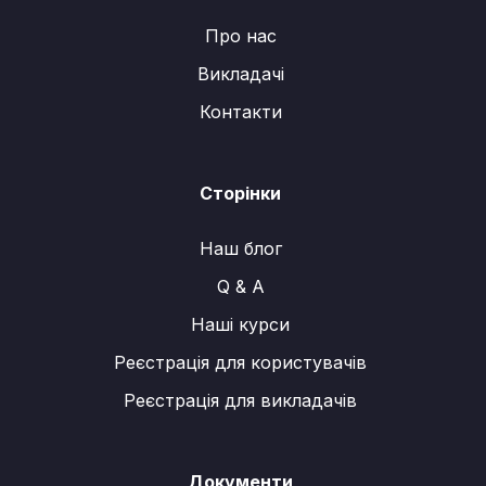
o
b
g
Про нас
o
e
r
Викладачі
k
a
m
Контакти
Сторінки
Наш блог
Q & A
Наші курси
Реєстрація для користувачів
Реєстрація для викладачів
Документи