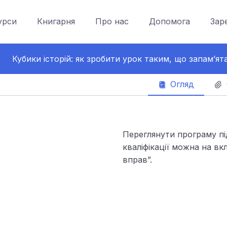
урси
Книгарня
Про нас
Допомога
Зар
Кубики історій: як зробити урок таким, що запамʼят
Огляд
Переглянути програму п
кваліфікації можна на вк
вправ”.