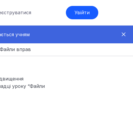
еєструватися
Увійти
ається учням
Файли вправ
ідвищення
ладці уроку “Файли