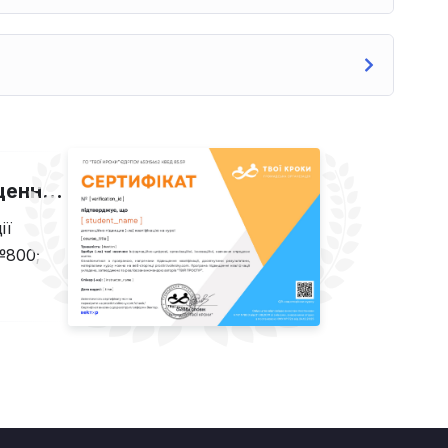
Отримайте сертифікат підвищення кваліфікації
ії
№800;