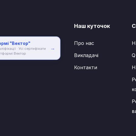
Наш куточок
С
Про нас
Н
рмі "Вектор"
→
іфікації · Усі сертифікати
атформі Вектор
Викладачі
Q
Контакти
Н
Р
к
Р
в