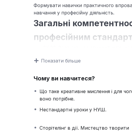
Формувати навички практичного впровад
навчання у професійну діяльність.
Загальні компетентнос
професійним стандарт
ЗК.02. Здатність до міжособистісної 
представниками інших професійних гр
Показати більше
ЗК.03. Здатність виявляти повагу та
багатоманітність і мультикультурніст
національної культурної ідентичнос
Чому ви навчитеся?
компетентність)
Що таке креативне мислення і для чог
ЗК.04. Здатність до прийняття ефект
воно потрібне.
відповідального ставлення до обов’
спільної мети (лідерська компетентн
Нестандартні уроки у НУШ.
ЗК.05. Здатність до генерування нов
ініціативності та підприємливості (
Сторітелінг в дії. Мистецтво творити
Зможете застосовувати технології креати