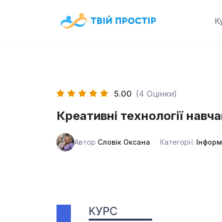
Skip
to
К
content
5.00
(4 Оцінки)
Креативні технології навч
Автор
Словік Оксана
Категорії:
Інформ