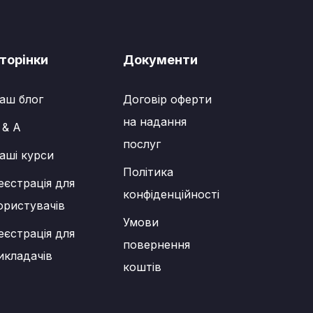
торінки
Документи
аш блог
Договір оферти
на надання
 & A
послуг
аші курси
Політика
еєстрація для
конфіденційності
ористувачів
Умови
еєстрація для
повернення
икладачів
коштів