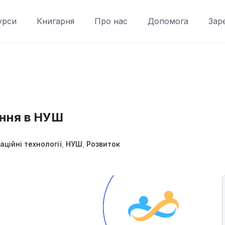
урси
Книгарня
Про нас
Допомога
Зар
ання в НУШ
аційні технології
,
НУШ
,
Розвиток