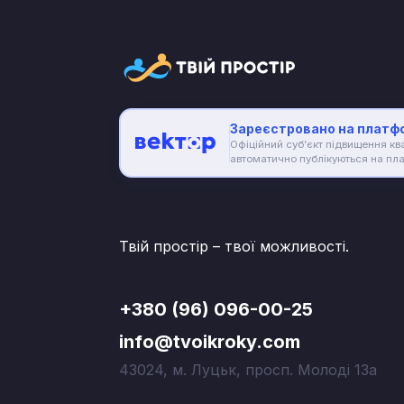
Зареєстровано на платфо
Офіційний суб’єкт підвищення квал
автоматично публікуються на пл
Твій простір – твої можливості.
+380 (96) 096-00-25
info@tvoikroky.com
43024, м. Луцьк, просп. Молоді 13а