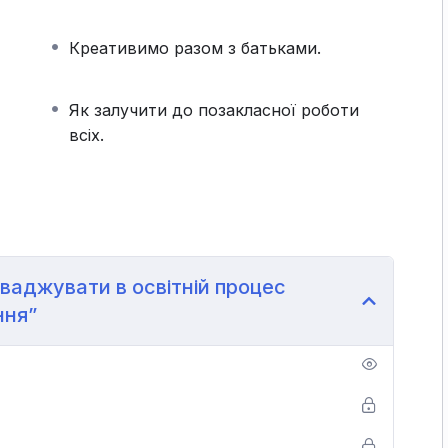
звитку креативного мислення.
астосуванням технологій креативного навчання.
Креативимо разом з батьками.
Як залучити до позакласної роботи
всіх.
ваджувати в освітній процес
ння”