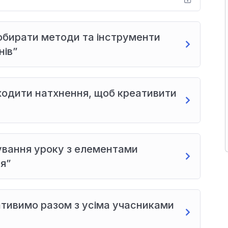
добирати методи та інструменти
нів”
аходити натхнення, щоб креативити
ування уроку з елементами
я”
тивимо разом з усіма учасниками