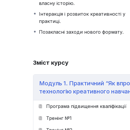
власну історію.
Обирати доцільні методи та прийоми ро
Моделювати урок чи його елементи із з
Інтеракція і розвиток креативності у
практиці.
Позакласні заходи нового формату.
Зміст курсу
Модуль 1. Практичний “Як впро
технологію креативного навча
Програма підвищення кваліфікації
Тренінг №1
Тренінг №2